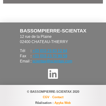
BASSOMPIERRE-SCIENTAX
12 rue de la Plaine
02400 CHATEAU-THIERRY
Tél
:
+33 (0)3 23 83 12 84
Fax
:
+33 (0)3 23 70 90 59
Email
:
scientax@scientax.com
© BASSOMPIERRE-SCIENTAX 2020
CGV
-
Contact
Réalisation :
Apyka Web