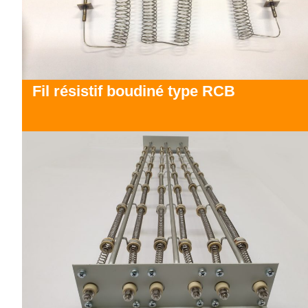
Fil résistif boudiné type RCB