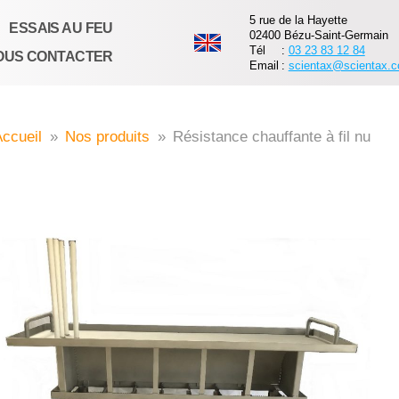
5 rue de la Hayette
ESSAIS AU FEU
02400 Bézu-Saint-Germain
Tél
:
03 23 83 12 84
OUS CONTACTER
Email
:
scientax@scientax.
ccueil
»
Nos produits
»
Résistance chauffante à fil nu