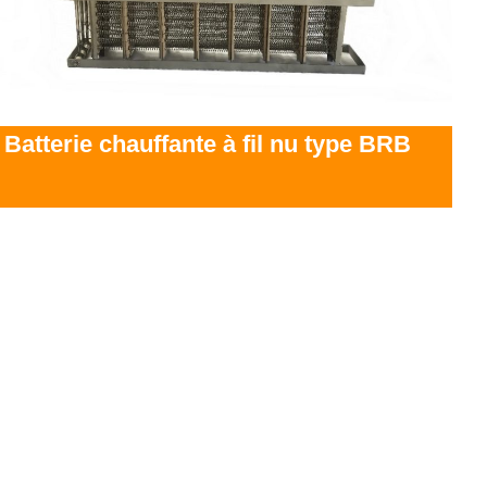
Batterie chauffante à fil nu type BRB