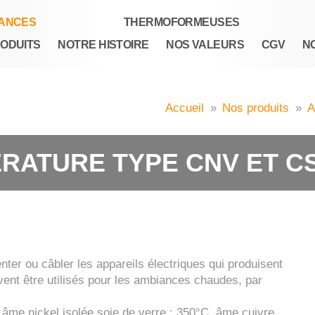
TANCES
THERMOFORMEUSES
ODUITS
NOTRE HISTOIRE
NOS VALEURS
CGV
N
Accueil
»
Nos produits
»
A
RATURE TYPE CNV ET C
nter ou câbler les appareils électriques qui produisent
uvent être utilisés pour les ambiances chaudes, par
âme nickel isolée soie de verre : 350°C, âme cuivre