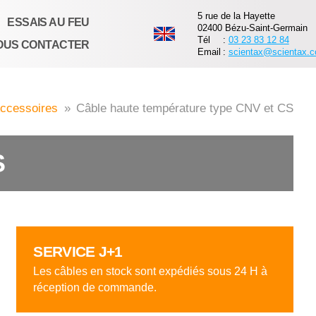
5 rue de la Hayette
ESSAIS AU FEU
02400 Bézu-Saint-Germain
Tél
:
03 23 83 12 84
OUS CONTACTER
Email
:
scientax@scientax.
ccessoires
»
Câble haute température type CNV et CS
S
SERVICE J+1
Les câbles en stock sont expédiés sous 24 H à
réception de commande.